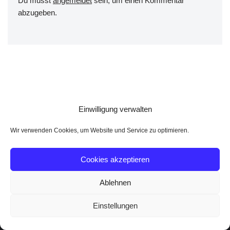
Du musst
angemeldet
sein, um einen Kommentar
abzugeben.
Einwilligung verwalten
Wir verwenden Cookies, um Website und Service zu optimieren.
Cookies akzeptieren
Ablehnen
Einstellungen
Neve
| Präsentiert von
WordPress