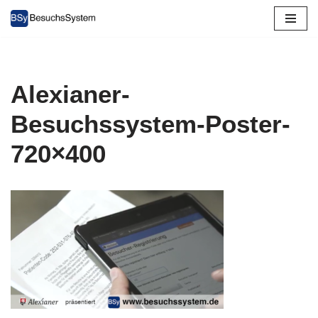
Zum
Inhalt
springen
Alexianer-
Besuchssystem-Poster-
720×400