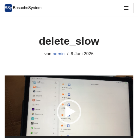
Zum
Inhalt
springen
delete_slow
von
admin
9 Juni 2026
V
i
d
e
o
-
P
l
a